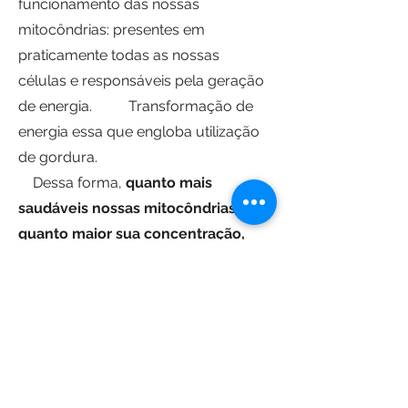
funcionamento das nossas
mitocôndrias: presentes em
praticamente todas as nossas
células e responsáveis pela geração
de energia. Transformação de
energia essa que engloba utilização
de gordura.
Dessa forma,
quanto mais
saudáveis nossas mitocôndrias e
quanto maior sua concentração,
maior nosso potencial de queima
de gorduras
.
Alguns ativos podem ser utilizados
através de aplicações ou soros para
saúde mitocondrial e
consequentemente contribuindo no